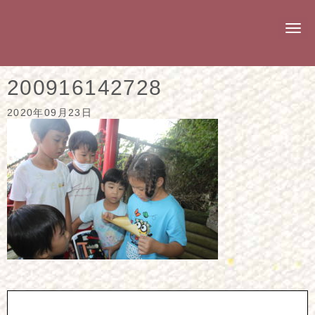
N
a
v
i
g
200916142728
a
t
i
2020年09月23日
o
n