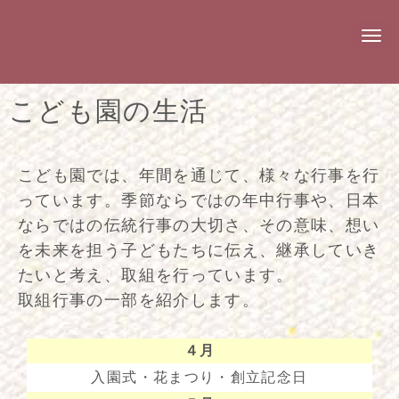
N
a
v
i
g
こども園の生活
a
t
i
o
n
こども園では、年間を通じて、様々な行事を行
っています。季節ならではの年中行事や、日本
ならではの伝統行事の大切さ、その意味、想い
を未来を担う子どもたちに伝え、継承していき
たいと考え、取組を行っています。
取組行事の一部を紹介します。
４月
入園式・花まつり・創立記念日