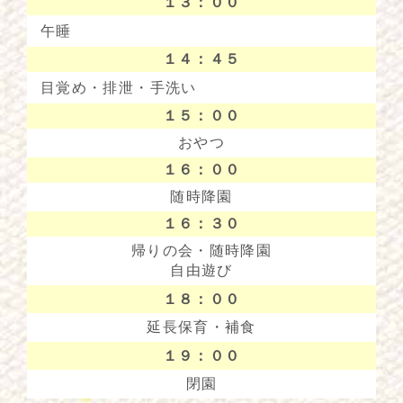
１３：００
午睡
１４：４５
目覚め・排泄・手洗い
１５：００
おやつ
１６：００
随時降園
１６：３０
帰りの会・随時降園
自由遊び
１８：００
延長保育・補食
１９：００
閉園