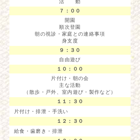
活 動
７：００
開園
順次登園
朝の視診・家庭との連絡事項
身支度
９：３０
自由遊び
１０：００
片付け・朝の会
主な活動
（散歩・戸外、室内遊び・製作など）
１１：３０
片付け・排泄・手洗い
１２：３０
給食・歯磨き・排泄