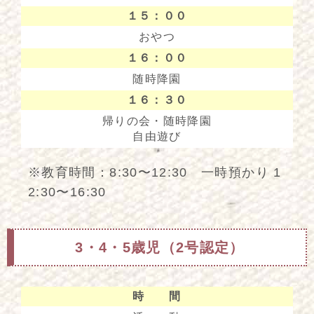
１５：００
おやつ
１６：００
随時降園
１６：３０
帰りの会・随時降園
自由遊び
※教育時間：8:30〜12:30 一時預かり 1
2:30〜16:30
3・4・5歳児（2号認定）
時 間