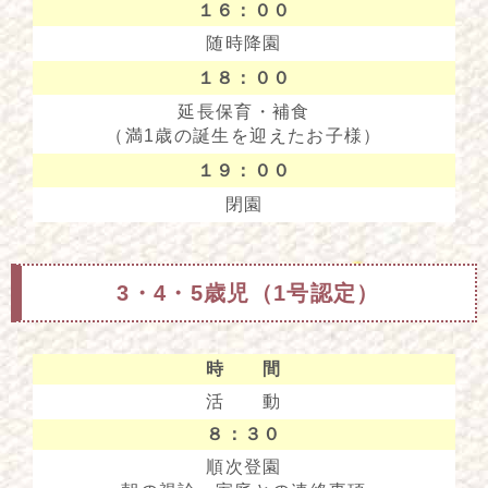
１６：００
随時降園
１８：００
延長保育・補食
（満1歳の誕生を迎えたお子様）
１９：００
閉園
3・4・5歳児（1号認定）
時 間
活 動
８：３０
順次登園