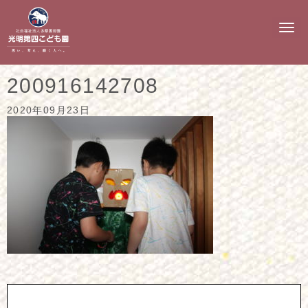
N
a
v
i
g
200916142708
a
t
i
2020年09月23日
o
n