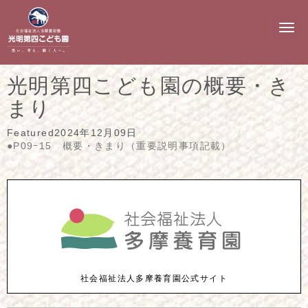
N
a
v
i
g
光明第四こども園の概要・き
a
t
まり
i
o
n
Featured
2024年12月09日
●P09ｰ15 概要・きまり（重要説明事項記載）
社会福祉法人多摩養育園公式サイト