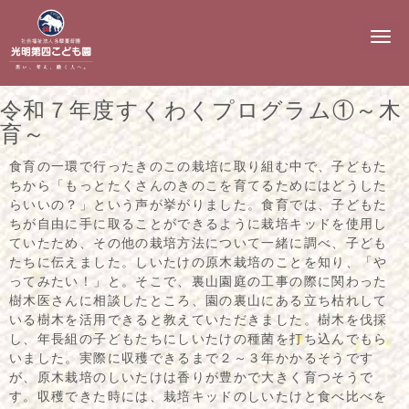
N
a
v
i
g
令和７年度すくわくプログラム①～木
a
t
育～
i
o
食育の一環で行ったきのこの栽培に取り組む中で、子どもた
n
ちから「もっとたくさんのきのこを育てるためにはどうした
らいいの？」という声が挙がりました。食育では、子どもた
ちが自由に手に取ることができるように栽培キッドを使用し
ていたため、その他の栽培方法について一緒に調べ、子ども
たちに伝えました。しいたけの原木栽培のことを知り、「や
ってみたい！」と。そこで、裏山園庭の工事の際に関わった
樹木医さんに相談したところ、園の裏山にある立ち枯れして
いる樹木を活用できると教えていただきました。樹木を伐採
し、年長組の子どもたちにしいたけの種菌を打ち込んでもら
いました。実際に収穫できるまで２～３年かかるそうです
が、原木栽培のしいたけは香りが豊かで大きく育つそうで
す。収穫できた時には、栽培キッドのしいたけと食べ比べを