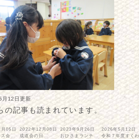
年5月12日更新
らの記事も読まれています。
1月05日
2022年12月08日
2023年9月26日
2026年5月12日
マス会…
成道会の日…
おひさまランチ…
令和７年度すく