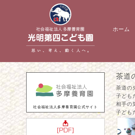
ホーム
茶道
茶道の
子ども
相手の
社会福祉法人多摩養育園公式サイト
子ども