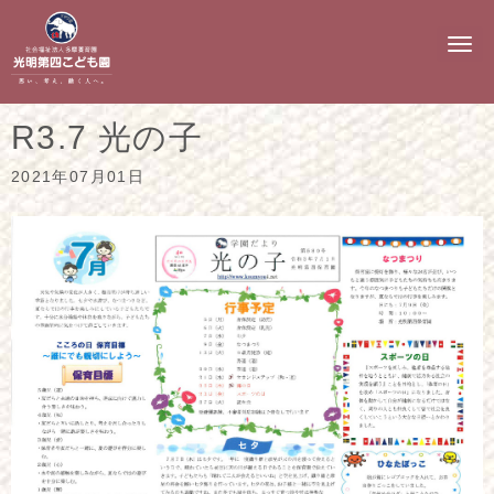
N
a
v
i
g
R3.7 光の子
a
t
i
2021年07月01日
o
n