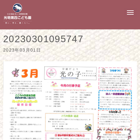
N
a
v
i
g
20230301095747
a
t
i
2023年03月01日
o
n