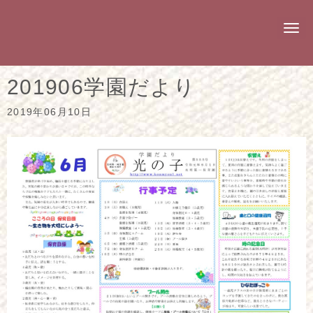
N
a
v
i
g
201906学園だより
a
t
i
2019年06月10日
o
n