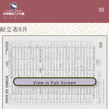
N
a
v
i
g
献立表8月
a
t
i
o
n
View in Full Screen