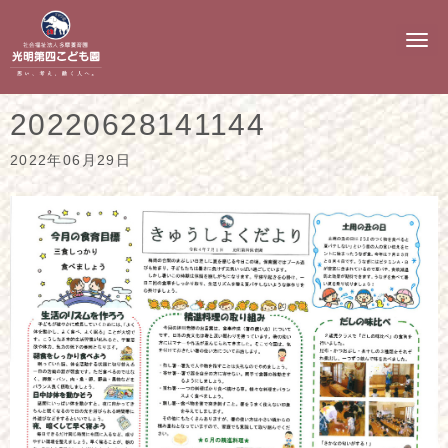
N
a
v
i
g
20220628141144
a
t
i
2022年06月29日
o
n