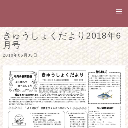
N
a
v
i
g
きゅうしょくだより2018年6
a
t
月号
i
o
n
2018年06月05日