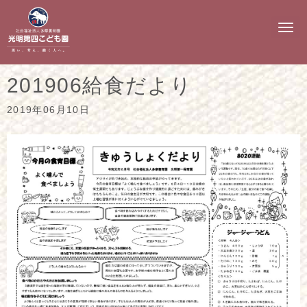
N
a
v
i
g
201906給食だより
a
t
i
2019年06月10日
o
n