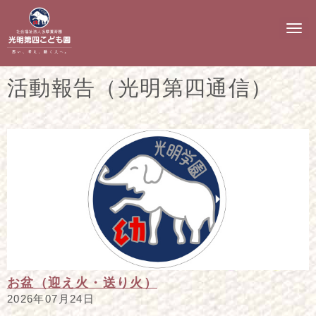
N
a
v
i
g
活動報告（光明第四通信）
a
t
i
o
n
お盆（迎え火・送り火）
2026年07月24日